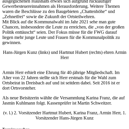
ausgeglichenen Haushalts erwies sich aufgrund rückläufiger
Gewerbesteuereinnahmen als Herausforderung. Weitere Themen
waren die Beschlüsse zu den Baugebieten „Chattenhöhe“ und
„Zehnetfrei“ sowie die Zukunft der Ortsteilwehren.
Mit Blick auf die Kommunalwahl im Jahr 2021 sehe man gute
Chancen, insbesondere die Leute zu erreichen, die „von der großen
Politik enttäuscht“ seien. Der Fokus müsse für die FWG darauf
liegen mehr junge Leute und Frauen für die Kommunalpolitik zu
gewinnen.
Hans-Jürgen Kunz (links) und Hartmut Hubert (rechts) ehren Armin
Herr
Armin Herr erhielt eine Ehrung für 40-jährige Mitgliedschaft. Im
Alter von 22 Jahren stellte sich Herr erstmals für die Wahl zum
Ortsbeirat in Dreisbach auf und ist seitdem dabei. Seit 2016 ist er
dort Ortsvorsteher.
Als neue Beisitzerin wählte die Versammlung Karina Franz, die auf
Jasmin Kuhlmann folgt. Kassenprüfer ist Martin Schweitzer.
(v. l.) 2. Vorsitzender Hartmut Hubert, Karina Franz, Armin Herr, 1.
Vorsitzender Hans-Jürgen Kunz